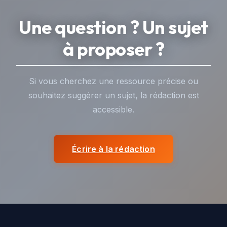
Une question ? Un sujet
à proposer ?
Si vous cherchez une ressource précise ou
souhaitez suggérer un sujet, la rédaction est
accessible.
Écrire à la rédaction