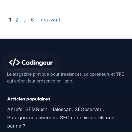
Page
Page
Page
1
2
…
6
→
suivant
Le magazine pratique pour freelances, solopreneurs et TPE
qui créent leur présence en ligne.
Articles populaires
Ahrefs, SEMRush, Haloscan, SEObserver…
Pourquoi ces piliers du SEO connaissent-ils une
panne ?