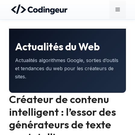
Aller
Menu
au
contenu
Actualités du Web
Actualités algorithmes Google, sorties d’outils
et tendances du web pour les créateurs de
sites.
Créateur de contenu
intelligent : l’essor des
générateurs de texte