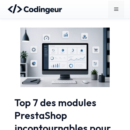
Aller
Menu
au
contenu
Top 7 des modules
PrestaShop
incontournables pour