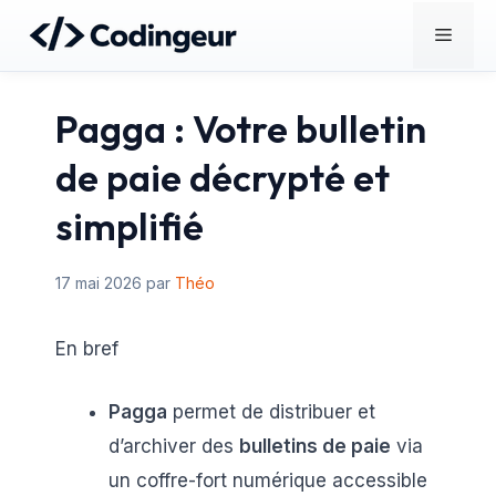
Aller
Menu
au
contenu
Pagga : Votre bulletin
de paie décrypté et
simplifié
17 mai 2026
par
Théo
En bref
Pagga
permet de distribuer et
d’archiver des
bulletins de paie
via
un coffre-fort numérique accessible