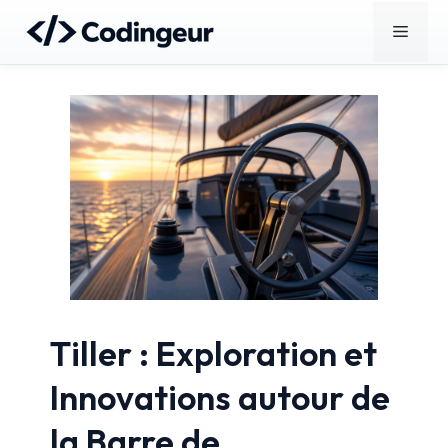
Aller
Menu
au
contenu
Tiller : Exploration et
Innovations autour de
la Barre de