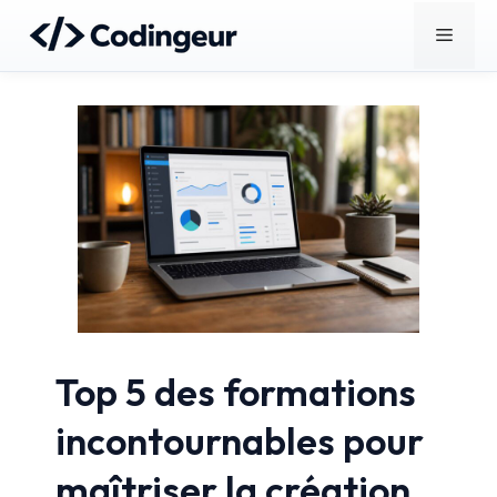
Aller
Menu
au
contenu
Top 5 des formations
incontournables pour
maîtriser la création