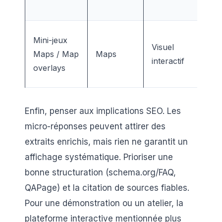
pré
Fort
Mini-jeux
Visuel
util
Maps / Map
Maps
interactif
mai
overlays
éle
Enfin, penser aux implications SEO. Les
micro-réponses peuvent attirer des
extraits enrichis, mais rien ne garantit un
affichage systématique. Prioriser une
bonne structuration (schema.org/FAQ,
QAPage) et la citation de sources fiables.
Pour une démonstration ou un atelier, la
plateforme interactive mentionnée plus