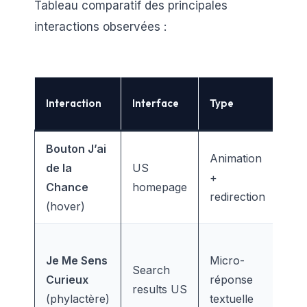
Tableau comparatif des principales
interactions observées :
Imp
Interaction
Interface
Type
mes
Bouton J’ai
+Cu
Animation
de la
US
ris
+
Chance
homepage
si 
redirection
(hover)
cha
Aug
Je Me Sens
Micro-
tem
Search
Curieux
réponse
pag
results US
(phylactère)
textuelle
si l