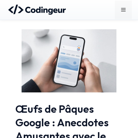
Aller
Menu
au
contenu
Œufs de Pâques
Google : Anecdotes
Amusantes avec le