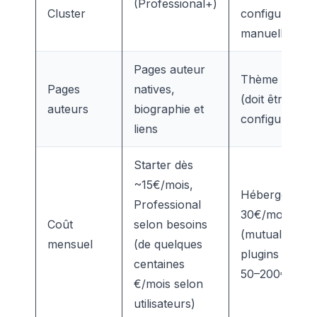
(Professional+)
Cluster
configuration
manuelle
Pages auteur
Thème + plug
Pages
natives,
(doit être
auteurs
biographie et
configuré)
liens
Starter dès
~15€/mois,
Hébergement 
Professional
30€/mois
Coût
selon besoins
(mutualisé),
mensuel
(de quelques
plugins prem
centaines
50–200€/an
€/mois selon
utilisateurs)