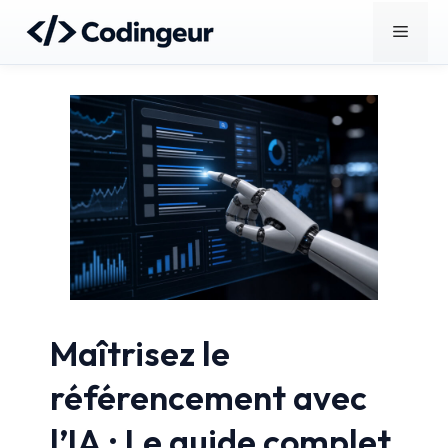
Aller
Menu
au
contenu
Maîtrisez le
référencement avec
l’IA : Le guide complet