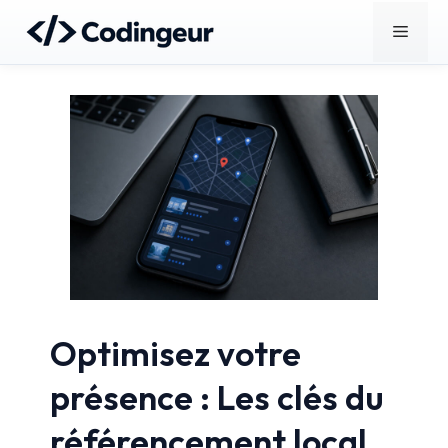
Aller
Menu
au
contenu
Optimisez votre
présence : Les clés du
référencement local