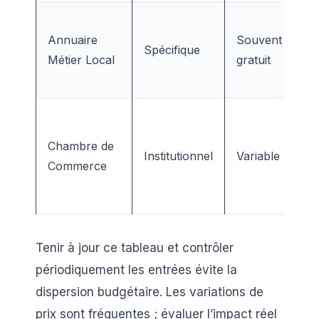
Pe
Annuaire
Souvent
th
Spécifique
Métier Local
gratuit
ut
ni
Si
co
Chambre de
Institutionnel
Variable
bé
Commerce
po
ré
Tenir à jour ce tableau et contrôler
périodiquement les entrées évite la
dispersion budgétaire. Les variations de
prix sont fréquentes ; évaluer l’impact réel