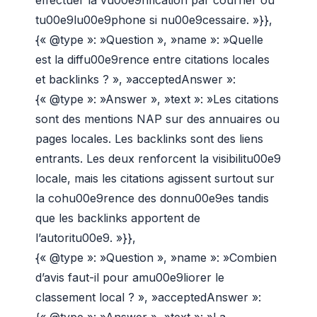
tu00e9lu00e9phone si nu00e9cessaire. »}},
{« @type »: »Question », »name »: »Quelle
est la diffu00e9rence entre citations locales
et backlinks ? », »acceptedAnswer »:
{« @type »: »Answer », »text »: »Les citations
sont des mentions NAP sur des annuaires ou
pages locales. Les backlinks sont des liens
entrants. Les deux renforcent la visibilitu00e9
locale, mais les citations agissent surtout sur
la cohu00e9rence des donnu00e9es tandis
que les backlinks apportent de
l’autoritu00e9. »}},
{« @type »: »Question », »name »: »Combien
d’avis faut-il pour amu00e9liorer le
classement local ? », »acceptedAnswer »:
{« @type »: »Answer », »text »: »La