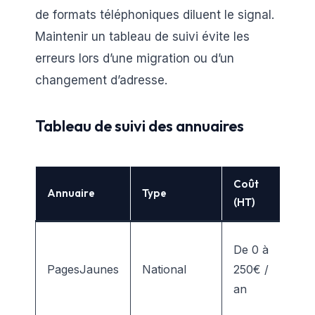
de formats téléphoniques diluent le signal.
Maintenir un tableau de suivi évite les
erreurs lors d’une migration ou d’un
changement d’adresse.
Tableau de suivi des annuaires
Coût
Im
Annuaire
Type
(HT)
at
Au
De 0 à
lo
PagesJaunes
National
250€ /
vis
an
co