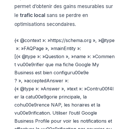
permet d’obtenir des gains mesurables sur
le
trafic local
sans se perdre en
optimisations secondaires.
{« @context »: »https://schema.org », »@type
»: »FAQPage », »mainEntity »:
[{« @type »: »Question », »name »: »Commen
t vu00e9rifier que ma fiche Google My
Business est bien configuru00e9e
? », »acceptedAnswer »:
{« @type »: »Answer », »text »: »Contru00f4l
er la catu00e9gorie principale, la
cohu00e9rence NAP, les horaires et la
vu00e9rification. Utiliser l’outil Google
Business Profile pour voir les notifications et
effectuer la vu00e9rification par courrier ou