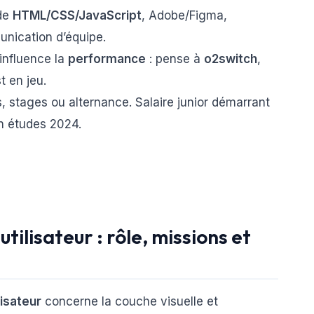
 de
HTML/CSS/JavaScript
, Adobe/Figma,
unication d’équipe.
influence la
performance
: pense à
o2switch
,
 en jeu.
s, stages ou alternance. Salaire junior démarrant
n études 2024.
tilisateur : rôle, missions et
lisateur
concerne la couche visuelle et