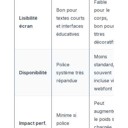
Faible
Bon pour
pour le
Lisibilité
textes courts
corps,
écran
et interfaces
bon pour
éducatives
titres
décoratifs
Moins
Police
standard,
Disponibilité
système très
souvent
répandue
incluse via
webfont
Peut
augmenter
Minime si
le poids si
Impact perf.
police
chargée