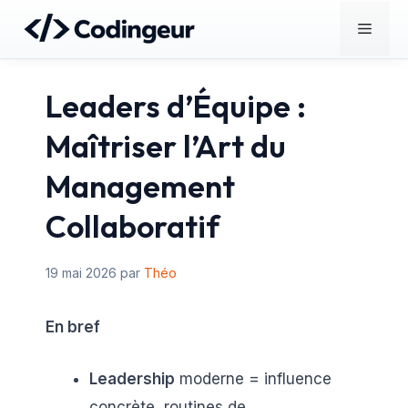
Aller
Menu
au
contenu
Leaders d’Équipe :
Maîtriser l’Art du
Management
Collaboratif
19 mai 2026
par
Théo
En bref
Leadership
moderne = influence
concrète, routines de