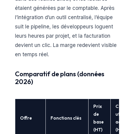
étaient générées par le comptable. Après
l’intégration d’un outil centralisé, l’équipe
suit le pipeline, les développeurs loguent
leurs heures par projet, et la facturation
devient un clic. La marge redevient visible
en temps réel.
Comparatif de plans (données
2026)
Prix
Coût
de
utilisate
Offre
Fonctions clés
base
addition
(HT)
(HT)