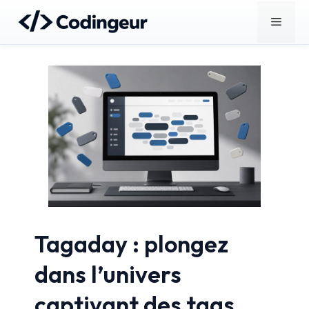
Aller
Menu
au
contenu
Tagaday : plongez
dans l’univers
captivant des tags