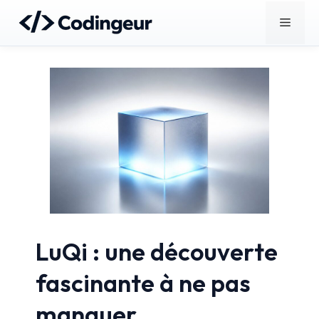
Aller
Menu
au
contenu
LuQi : une découverte
fascinante à ne pas
manquer