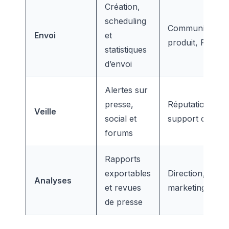
Création,
scheduling
Communication
Envoi
et
produit, RP
statistiques
d’envoi
Alertes sur
presse,
Réputation,
Veille
social et
support client
forums
Rapports
exportables
Direction,
Analyses
et revues
marketing
de presse