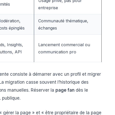
Usage privé, pas pour
imités
entreprise
odération,
Communauté thématique,
osts épinglés
échanges
ds, Insights,
Lancement commercial ou
uttons, API
communication pro
uente consiste à démarrer avec un profil et migrer
La migration casse souvent l’historique des
ons manuelles. Réserver la
page fan
dès le
L publique.
 gérer la page » et « être propriétaire de la page