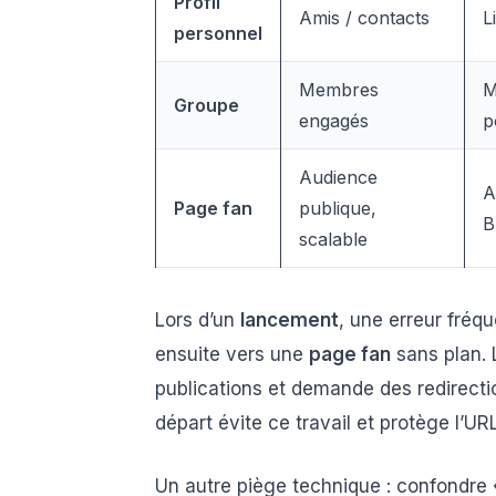
Profil
Amis / contacts
L
personnel
Membres
M
Groupe
engagés
p
Audience
A
Page fan
publique,
B
scalable
Lors d’un
lancement
, une erreur fréq
ensuite vers une
page fan
sans plan. 
publications et demande des redirecti
départ évite ce travail et protège l’UR
Un autre piège technique : confondre «