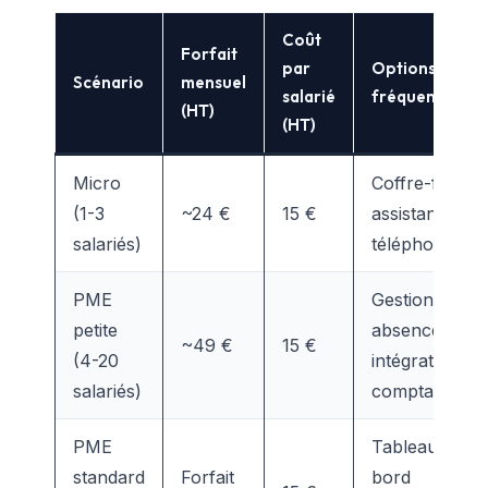
Coût
Forfait
par
Options
Scénario
mensuel
salarié
fréquentes
(HT)
(HT)
Micro
Coffre-fort,
(1-3
~24 €
15 €
assistance
salariés)
téléphonique
PME
Gestion
petite
absences,
~49 €
15 €
(4-20
intégration
salariés)
compta
PME
Tableaux de
standard
Forfait
bord