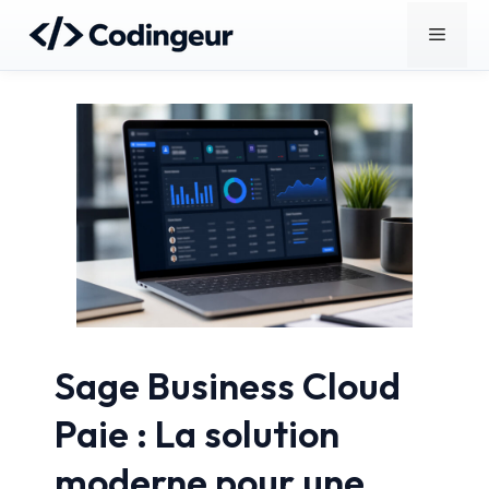
Aller
Menu
au
contenu
Sage Business Cloud
Paie : La solution
moderne pour une