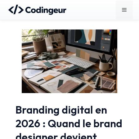
Aller
Menu
au
contenu
Branding digital en
2026 : Quand le brand
designer devient