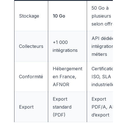
50 Go à
Stockage
10 Go
plusieurs To
selon offre
API dédiée,
+1 000
Collecteurs
intégrations
intégrations
métiers
Hébergement
Certifications
Conformité
en France,
ISO, SLA
AFNOR
industrielles
Export
Export
Export
standard
PDF/A, API
(PDF)
d’export