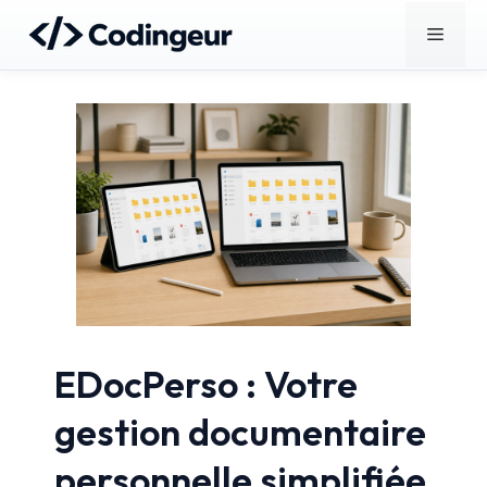
Aller
Menu
au
contenu
EDocPerso : Votre
gestion documentaire
personnelle simplifiée