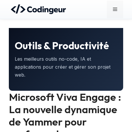
Aller
Menu
au
contenu
Outils & Productivité
Les meilleurs outils no-code, IA et
applications pour créer et gérer son projet
web.
Microsoft Viva Engage :
La nouvelle dynamique
de Yammer pour